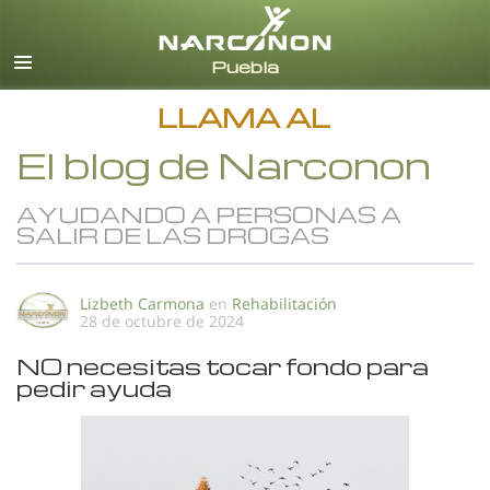
Español
Todas las Regiones/Idiomas
LLAMA AL
El blog de Narconon
AYUDANDO A PERSONAS A
SALIR DE LAS DROGAS
Lizbeth Carmona
en
Rehabilitación
28 de octubre de 2024
NO necesitas tocar fondo para
pedir ayuda